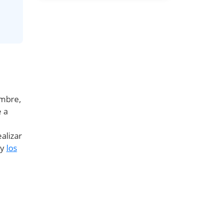
ombre,
e a
alizar
 y
los