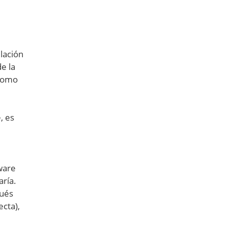
lación
e la
 como
, es
ware
aría.
pués
ecta),