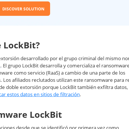
DISCOVER SOLUTION
 LockBit?
xtorsión desarrollado por el grupo criminal del mismo n
9
. El grupo LockBit desarrolla y comercializa el ransomwar
ware como servicio (RaaS) a cambio de una parte de los
. Los afiliados reclutados utilizan este ransomware para re
e doble extorsión porque LockBit también exfiltra datos,
 estos datos en sitios de filtración
.
omware LockBit
raciones desde que se identificó por primera vez como