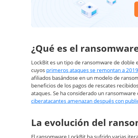
¿Qué es el ransomware
LockBit es un tipo de ransomware de doble e
cuyos
primeros ataques se remontan a 201
afiliados basándose en un modelo de ransom
beneficios de los pagos de rescates recibidos
ataques. Se ha considerado un ransomware d
ciberatacantes amenazan después con publicar
La evolución del rans
El ransomware LockBit ha sufrido varias ite