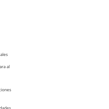
iales
ara al
ciones
idades