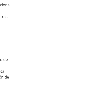
ciona
otras
re de
eta
ión de