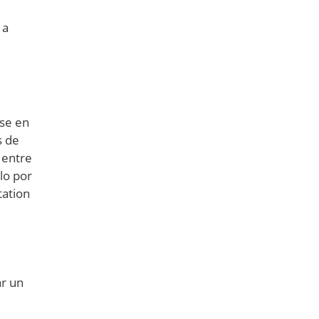
 a
rse en
s de
 entre
lo por
tation
ar un