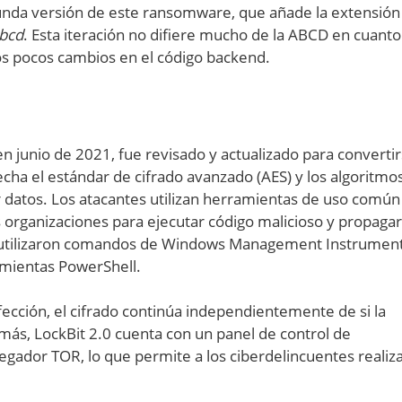
gunda versión de este ransomware, que añade la extensión
abcd
. Esta iteración no difiere mucho de la ABCD en cuanto
nos pocos cambios en el código backend.
en junio de 2021, fue revisado y actualizado para converti
ha el estándar de cifrado avanzado (AES) y los algoritmo
rar datos. Los atacantes utilizan herramientas de uso común
s organizaciones para ejecutar código malicioso y propagar
ers utilizaron comandos de Windows Management Instrumen
mientas PowerShell.
nfección, el cifrado continúa independientemente de si la
ás, LockBit 2.0 cuenta con un panel de control de
egador TOR, lo que permite a los ciberdelincuentes realiz