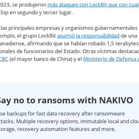
2023, se produjeron
más ataques con LockBit que con cual
Clop en segundo y tercer lugar.
n las principales empresas y organismos gubernamentales 
jemplo, el grupo LockBit
asumió la responsabilidad
de una
 canadiense, afirmando que se habían robado 1,5 terabytes
onales de funcionarios del Estado. Otras víctimas destaca
ICBC
(el mayor banco de China) y el
Ministerio de Defensa 
Say no to ransoms with NAKIVO
se backups for fast data recovery after ransomware
ttacks. Multiple recovery options, immutable local and clo
torage, recovery automation features and more.