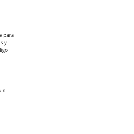
e para
s y
digo
s a