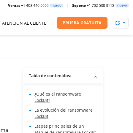
Ventas
+1 408 440 5605
nuevo
Soporte
+1 702 530 3118
nuevo
PRUEBA GRATUITA
ATENCIÓN AL CLIENTE
Tabla de contenidos:
¿Qué es el ransomware
LockBit?
La evolución del ransomware
LockBit
Etapas principales de un
rama
ataque de ransomware LockBit