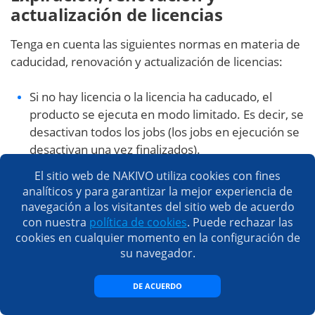
actualización de licencias
Tenga en cuenta las siguientes normas en materia de
caducidad, renovación y actualización de licencias:
Si no hay licencia o la licencia ha caducado, el
producto se ejecuta en modo limitado. Es decir, se
desactivan todos los jobs (los jobs en ejecución se
desactivan una vez finalizados).
Si el periodo de mantenimiento y asistencia no ha
El sitio web de NAKIVO utiliza cookies con fines
analíticos y para garantizar la mejor experiencia de
expirado, pero la licencia ha caducado, el producto
navegación a los visitantes del sitio web de acuerdo
se ejecuta en modo limitado o en modo de
con nuestra
política de cookies
. Puede rechazar las
periodo de gracia.
cookies en cualquier momento en la configuración de
La caducidad de la licencia anula (tiene prioridad
su navegador.
sobre) el mantenimiento y el fin de la asistencia. Si
una licencia caduca mientras el mantenimiento y
DE ACUERDO
la compatibilidad con esta licencia siguen siendo