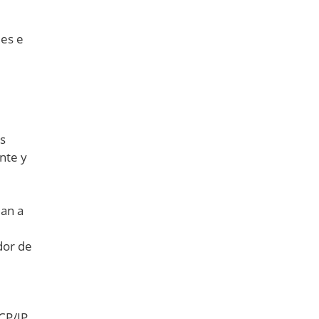
les e
os
ente y
dan a
dor de
CP/IP.