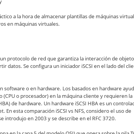
y
ctico a la hora de almacenar plantillas de máquinas virtua
vos en máquinas virtuales.
 un protocolo de red que garantiza la interacción de objet
ir datos. Se configura un iniciador iSCSI en el lado del cli
 en software o en hardware. Los basados en hardware ayu
o (CPU o procesador) en la máquina cliente y requieren la
 (HBA) de hardware. Un hardware iSCSI HBA es un controla
et. En esta comparación iSCSI vs NFS, considero el uso de
 se introdujo en 2003 y se describe en el RFC 3720.
iona en la capa 5 del modelo OSI) que opera sobre la pila T