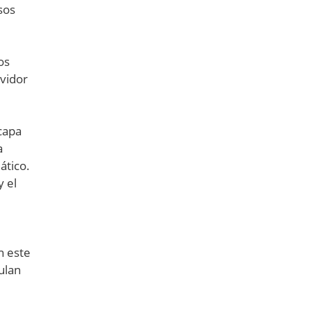
sos
os
rvidor
capa
a
ático.
y el
n este
ulan