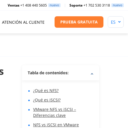
Ventas
+1 408 440 5605
nuevo
Soporte
+1 702 530 3118
nuevo
PRUEBA GRATUITA
ATENCIÓN AL CLIENTE
s
Tabla de contenidos:
¿Qué es NFS?
¿Qué es iSCSI?
VMware NFS vs iSCSI –
Diferencias clave
NFS vs iSCSI en VMware