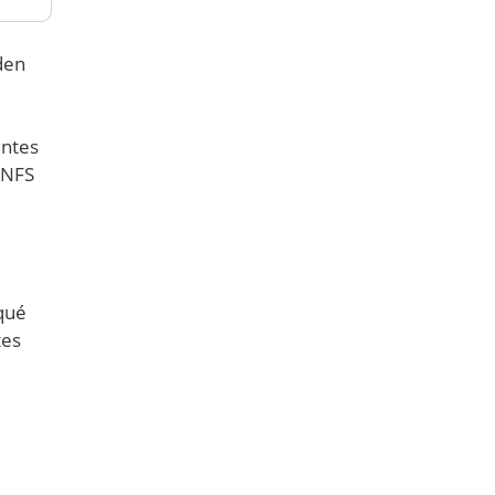
den
entes
 NFS
 qué
tes