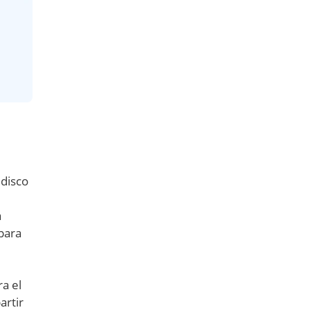
 disco
a
para
a el
artir