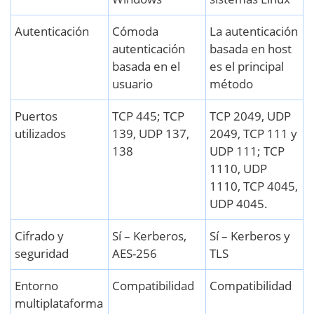
Autenticación
Cómoda
La autenticación
autenticación
basada en host
basada en el
es el principal
usuario
método
Puertos
TCP 445; TCP
TCP 2049, UDP
utilizados
139, UDP 137,
2049, TCP 111 y
138
UDP 111; TCP
1110, UDP
1110, TCP 4045,
UDP 4045.
Cifrado y
Sí – Kerberos,
Sí – Kerberos y
seguridad
AES-256
TLS
Entorno
Compatibilidad
Compatibilidad
multiplataforma