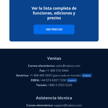
Ver la lista completa de
funciones, ediciones y
precios
VER PRECIOS
Ventas
Correo electrónico:
sales@nakivo.com
Fax:
+1 408 516 9464
América:
+1 408 440 5605 (para todo el mundo)
nuevo
EMEA:
+44 074 8287 7208
nuevo
Taiwán:
+886 9 3563 5220
Asistencia técnica
Correo electrónico:
support@nakivo.com