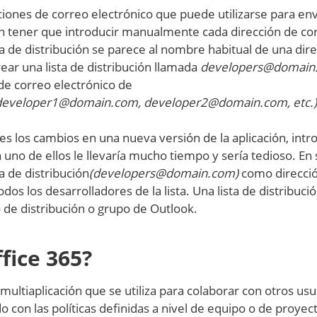
ecciones de correo electrónico que puede utilizarse para env
sin tener que introducir manualmente cada dirección de co
ta de distribución se parece al nombre habitual de una dir
ear una lista de distribución llamada
developers@domain
 de correo electrónico de
eveloper1@domain.com, developer2@domain.com, etc.)
res los cambios en una nueva versión de la aplicación, intr
 uno de ellos le llevaría mucho tiempo y sería tedioso. En 
a de distribución
(developers@domain.com)
como direcci
dos los desarrolladores de la lista. Una lista de distribuci
de distribución o grupo de Outlook.
fice 365?
multiaplicación que se utiliza para colaborar con otros usu
con las políticas definidas a nivel de equipo o de proyect