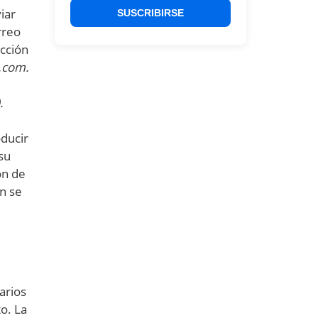
iar
SUSCRIBIRSE
rreo
ección
.com.
.
oducir
su
ón de
ón se
arios
o. La