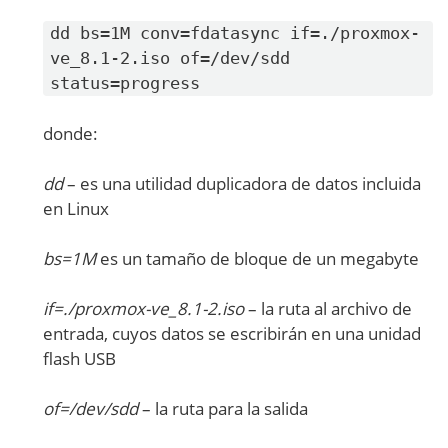
dd bs=1M conv=fdatasync if=./proxmox-
ve_8.1-2.iso of=/dev/sdd
status=progress
donde:
dd
– es una utilidad duplicadora de datos incluida
en Linux
bs=1M
es un tamaño de bloque de un megabyte
if=./proxmox-ve_8.1-2.iso
– la ruta al archivo de
entrada, cuyos datos se escribirán en una unidad
flash USB
of=/dev/sdd
– la ruta para la salida