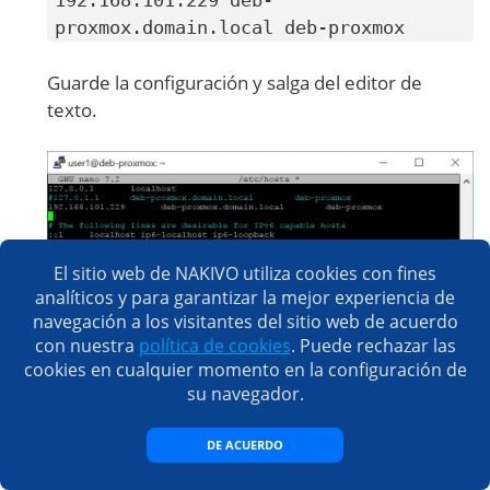
proxmox.domain.local deb-proxmox
Guarde la configuración y salga del editor de
texto.
El sitio web de NAKIVO utiliza cookies con fines
analíticos y para garantizar la mejor experiencia de
navegación a los visitantes del sitio web de acuerdo
con nuestra
política de cookies
. Puede rechazar las
cookies en cualquier momento en la configuración de
su navegador.
Puede hacer ping a su servidor Debian para
DE ACUERDO
comprobar si el nombre de host está resuelto: