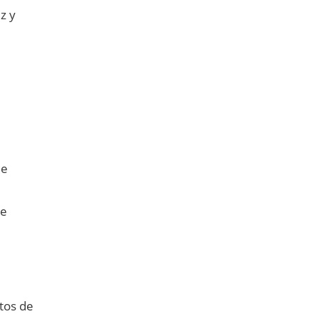
z y
de
de
ctos de