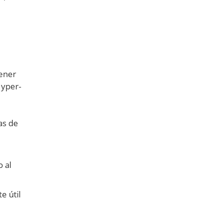
tener
Hyper-
as de
 al
e útil