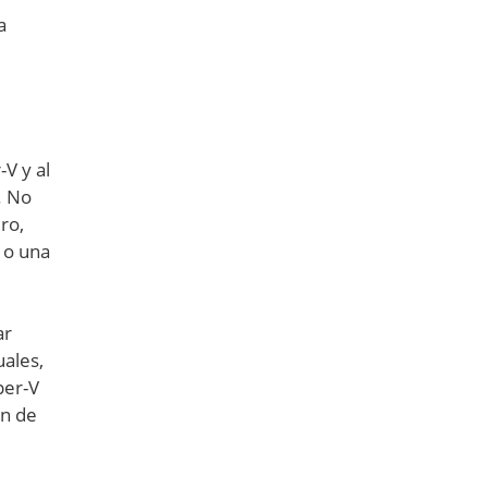
a
V y al
. No
ro,
) o una
ar
uales,
per-V
ón de