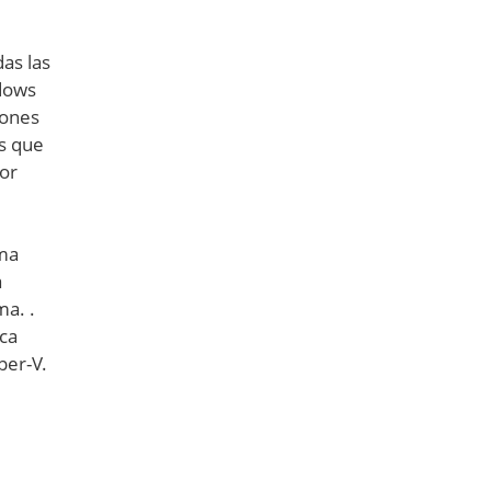
as las
ndows
iones
es que
or
ema
a
a. .
ca
per-V.