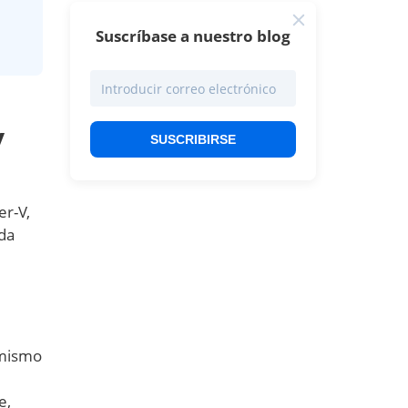
Suscríbase a nuestro blog
y
SUSCRIBIRSE
er-V,
da
 mismo
e,