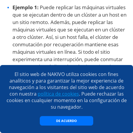
Ejemplo 1:
Puede replicar las máquinas virtuales
que se ejecutan dentro de un clúster a un host en
un sitio remoto. Además, puede replicar las
máquinas virtuales que se ejecutan en un clúster
a otro clúster. Así, si un host falla, el clúster de
conmutación por recuperación mantiene esas
máquinas virtuales en línea. Si todo el sitio
experimenta una interrupción, puede conmutar
por error a las réplicas de máquinas virtuales
almacenadas en un sitio remoto.
El sitio web de NAKIVO utiliza cookies con fines
analíticos y para garantizar la mejor experiencia de
Ejemplo 2:
Un virus daña los archivos de algunas
navegación a los visitantes del sitio web de acuerdo
máquinas virtuales. Un clúster de conmutación
con nuestra
política de cookies
. Puede rechazar las
por recuperación no puede proteger contra este
cookies en cualquier momento en la configuración de
tipo de fallos. Pero si tiene réplicas de VM con
su navegador.
múltiples puntos de recuperación, puede
restaurar cada VM a un punto de tiempo anterior
DE ACUERDO
a que sus archivos fueran dañados o borrados.