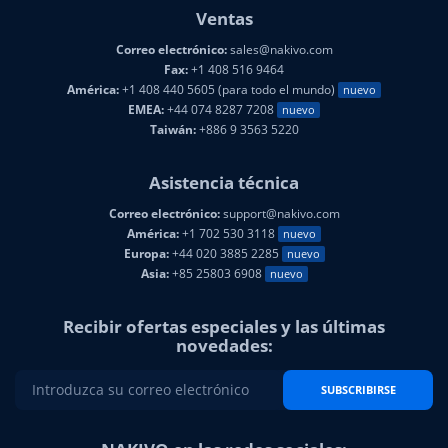
Ventas
Correo electrónico:
sales@nakivo.com
Fax:
+1 408 516 9464
América:
+1 408 440 5605 (para todo el mundo)
nuevo
EMEA:
+44 074 8287 7208
nuevo
Taiwán:
+886 9 3563 5220
Asistencia técnica
Correo electrónico:
support@nakivo.com
América:
+1 702 530 3118
nuevo
Europa:
+44 020 3885 2285
nuevo
Asia:
+85 25803 6908
nuevo
Recibir ofertas especiales y las últimas
novedades:
SUBSCRIBIRSE