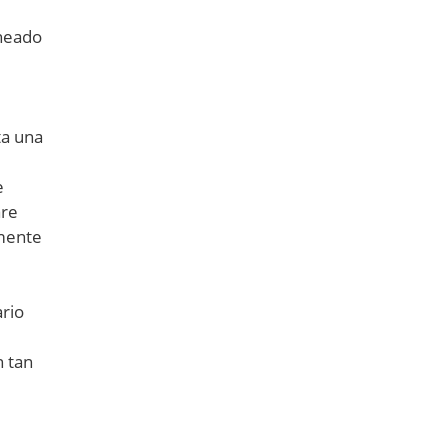
cheado
ta una
e
are
emente
ario
n tan