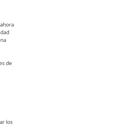
 ahora
idad
una
es de
r los