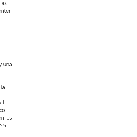
ias
enter
y una
 la
el
ico
n los
e 5