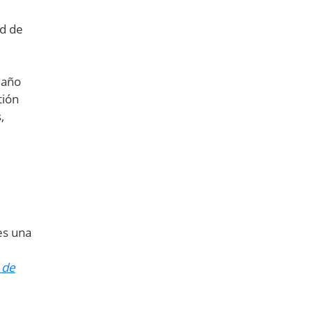
ad de
maño
tión
,
es una
 de