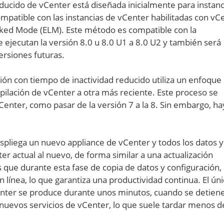
educido de vCenter está diseñada inicialmente para instanc
mpatible con las instancias de vCenter habilitadas con vC
nked Mode (ELM). Este método es compatible con la
e ejecutan la versión 8.0 u 8.0 U1 a 8.0 U2 y también será
ersiones futuras.
ión con tiempo de inactividad reducido utiliza un enfoque
ilación de vCenter a otra más reciente. Este proceso se
enter, como pasar de la versión 7 a la 8. Sin embargo, ha
pliega un nuevo appliance de vCenter y todos los datos y
er actual al nuevo, de forma similar a una actualización
 que durante esta fase de copia de datos y configuración, 
 línea, lo que garantiza una productividad continua. El ún
Center se produce durante unos minutos, cuando se detiene
s nuevos servicios de vCenter, lo que suele tardar menos d