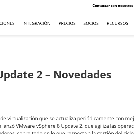
Contactar con nosotros
CIONES
INTEGRACIÓN
PRECIOS
SOCIOS
RECURSOS
Update 2 – Novedades
e virtualización que se actualiza periódicamente con mej
 lanzó VMware vSphere 8 Update 2, que agiliza las opera
adores, sobre todo en lo que respecta a la gestión del cicl