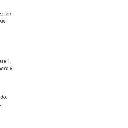
ezcan.
que
te 1,
here 8
ndo.
,