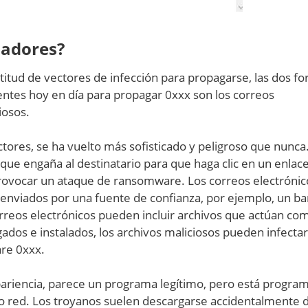
nadores?
ud de vectores de infección para propagarse, las dos f
entes hoy en día para propagar 0xxx son los correos
iosos.
ctores, se ha vuelto más sofisticado y peligroso que nunca
 que engaña al destinatario para que haga clic en un enlac
ovocar un ataque de ransomware. Los correos electrónic
enviados por una fuente de confianza, por ejemplo, un ba
orreos electrónicos pueden incluir archivos que actúan co
os e instalados, los archivos maliciosos pueden infectar
re 0xxx.
pariencia, parece un programa legítimo, pero está progra
 o red. Los troyanos suelen descargarse accidentalmente 