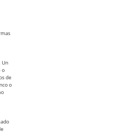
ormas
. Un
e o
os de
nco o
mo
mado
de