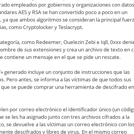
frado empleados por gobiernos y organizaciones con dato
estándares AES y RSA se han convertido poco a poco en un
ya que ambos algoritmos se consideran la principal fuer
ias, como Cryptolocker y Teslacrypt.
ategoría, como Redeemer, Ouelezin Zebi e Iqll, 0xxx deni
 nombre de sus extensiones y crea un archivo de texto en 
ue contiene un mensaje en el que se pide un rescate.
generado incluye un conjunto de instrucciones que las
s. Pero antes, se informa a las víctimas de que todos sus
x y que se puede comprar una herramienta de descifrado e
víen por correo electrónico el identificador único (un códi
 se les ha asignado junto con tres archivos cifrados a la
, se devuelve a las víctimas un correo electrónico con los
nte descifrados y libres de virus. En el mismo correo