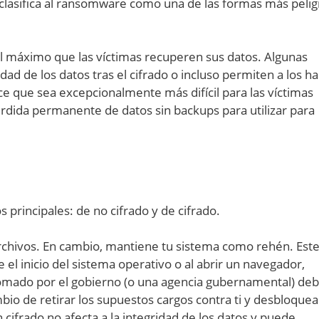
 clasifica al ransomware como una de las formas más peli
al máximo que las víctimas recuperen sus datos. Algunas
dad de los datos tras el cifrado o incluso permiten a los h
ace que sea excepcionalmente más difícil para las víctimas
érdida permanente de datos sin backups para utilizar para
 principales: de no cifrado y de cifrado.
archivos. En cambio, mantiene tu sistema como rehén. Este
 inicio del sistema operativo o al abrir un navegador,
 tomado por el gobierno (o una agencia gubernamental) deb
mbio de retirar los supuestos cargos contra ti y desbloquea
 cifrado no afecta a la integridad de los datos y puede