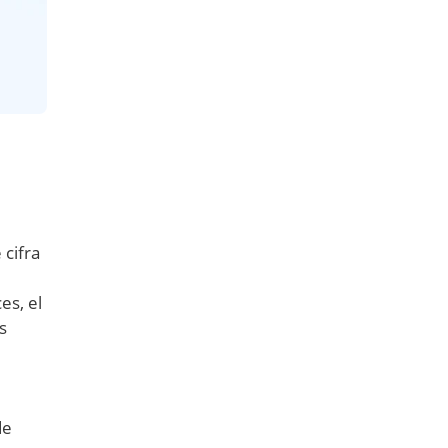
 cifra
es, el
s
de