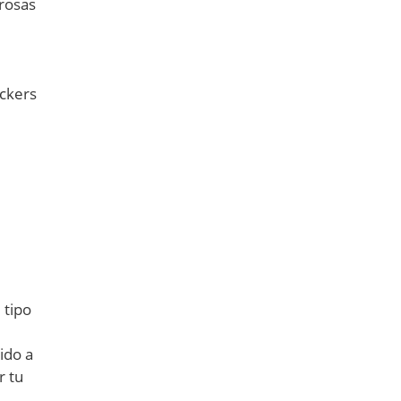
grosas
ackers
 tipo
ido a
r tu