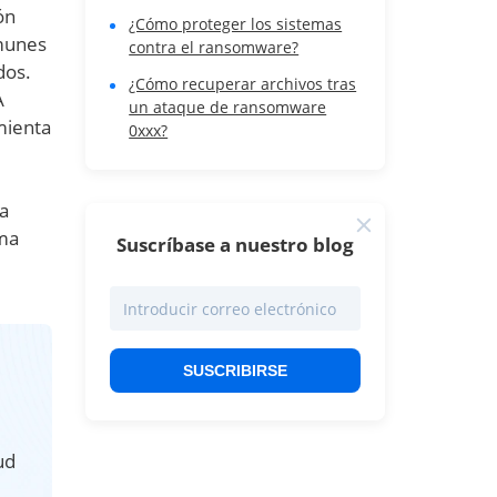
ón
¿Cómo proteger los sistemas
omunes
contra el ransomware?
dos.
¿Cómo recuperar archivos tras
A
un ataque de ransomware
mienta
0xxx?
ta
ema
Suscríbase a nuestro blog
SUSCRIBIRSE
ud