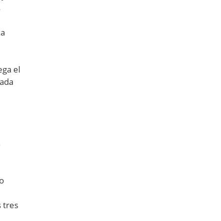
s
za
ega el
cada
n
go
 tres