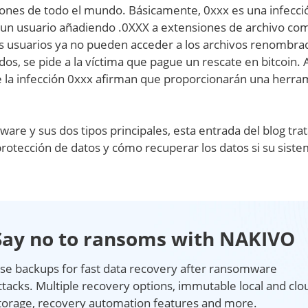
ones de todo el mundo. Básicamente, 0xxx es una infecci
e un usuario añadiendo .0XXX a extensiones de archivo c
 los usuarios ya no pueden acceder a los archivos renombra
os, se pide a la víctima que pague un rescate en bitcoin. 
de la infección 0xxx afirman que proporcionarán una herra
are y sus dos tipos principales, esta entrada del blog tra
otección de datos y cómo recuperar los datos si su sist
Say no to ransoms with NAKIVO
se backups for fast data recovery after ransomware
ttacks. Multiple recovery options, immutable local and clo
torage, recovery automation features and more.