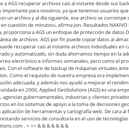
e a AGS recuperar archivos casi al instante desde sus ba
uy importante para nosotros, ya que tenemos usuarios q
con un archivo y al día siguiente, ese archivo se corrompe
 en cuestión de minutos», afirma Jon. Resultados NAKIV
a, proporciona a AGS un enfoque de protección de datos 
ánea de archivos. AGS por fin puede copiar datos al almac
 puede recuperar casi al instante archivos individuales en
ado y automatizado, sin duda ahorramos tiempo en la adm
correo electrónico e informes semanales, pero como el pr
es. Con el software de backup de máquinas virtuales anter
n. Como el requisito de nuestra empresa era implementa
lución adecuada, y además nos ayudó a mejorar el rendimi
Fundada en 2000, Applied GeoSolutions (AGS) es una empr
, agencias gubernamentales, industrias y clientes privado
zos en los sistemas de apoyo a la toma de decisiones geo
a aplicación de herramientas y cartografía web. De cara al 
estando servicios de consultoría en el uso de tecnologías
tions.com . > <> & & & & & & &