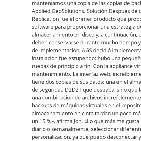
manteníamos una copia de las copias de back
Applied GeoSolutions. Solución Después de q
Replication fue el primer producto que prob
software para proporcionar una estrategia d
almacenamiento en disco y, a continuación, 
deben conservarse durante mucho tiempo y lo
de implementación, AGS decidió implementar
instalación fue estupendo: hubo una pequeña
ruedas de principio a fin. Con la appliance vi
mantenimiento. La interfaz web, increíblemen
tiene dos copias de sus datos: una en el alm
de seguridad D2D2T que deseaba, sino que l
una combinación de archivos increíblemente
backups de máquinas virtuales en el reposi
almacenamiento en cinta tardan un poco más
un 15 %», afirma Jon. «Lo que más me gusta 
diario o semanalmente, seleccionar diferente
personalización, ya que puedo desconectar y 