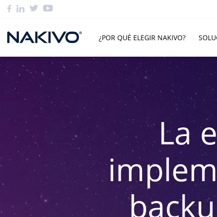
¿POR QUÉ ELEGIR NAKIVO?
SOLU
La 
impleme
backu