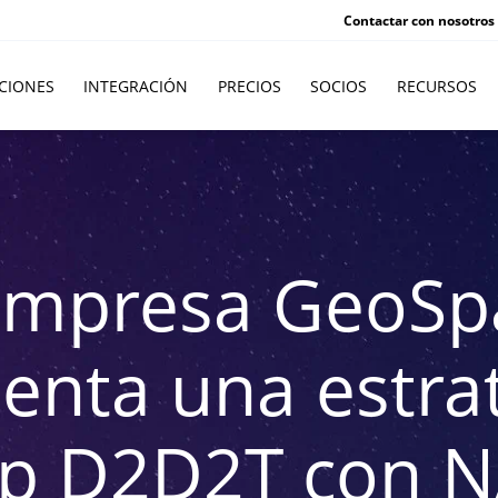
Contactar con nosotros
CIONES
INTEGRACIÓN
PRECIOS
SOCIOS
RECURSOS
empresa GeoSpa
nta una estra
p D2D2T con 