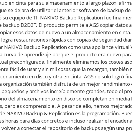
up en cinta para su almacenamiento a largo plazo», afir
ue se dejara de utilizar el anterior software de backup 
ó su equipo de TI. NAKIVO Backup Replication fue finalmen
e backup D2D2T. El producto permite a AGS copiar datos a
copiar esos datos de nuevo a un almacenamiento en cinta.
gra restauraciones rápidas con copias de seguridad diar
 NAKIVO Backup Replication como una appliance virtual 
 curva de aprendizaje porque el producto era nuevo para 
rtual preconfigurada, finalmente eliminamos los costes asoci
te fácil de usar y sin mil cosas que la recargan, también
acenamiento en disco y otra en cinta. AGS no solo logró f
a organización también disfruta de un mejor rendimiento
 pequeños y archivos increíblemente grandes, todo el pro
torio del almacenamiento en disco se completan en media 
, pero es comprensible. A pesar de ello, hemos mejorado
de NAKIVO Backup & Replication es la programación. Pued
s horas para días concretos e incluso realizar el encade
volver a conectar el repositorio de backups según una pro