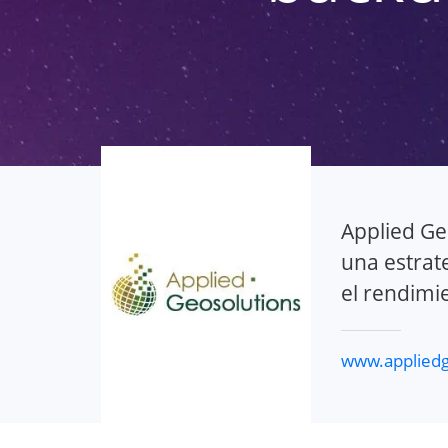
Applied Ge
una estrat
el rendimi
www.appliedg