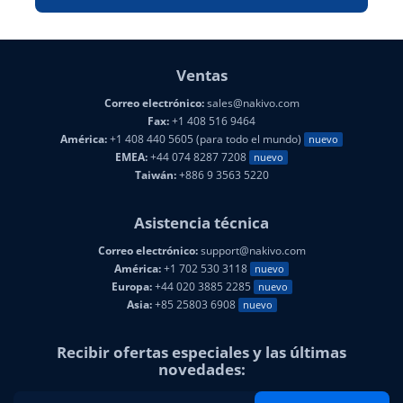
Ventas
Correo electrónico:
sales@nakivo.com
Fax:
+1 408 516 9464
América:
+1 408 440 5605 (para todo el mundo)
nuevo
EMEA:
+44 074 8287 7208
nuevo
Taiwán:
+886 9 3563 5220
Asistencia técnica
Correo electrónico:
support@nakivo.com
América:
+1 702 530 3118
nuevo
Europa:
+44 020 3885 2285
nuevo
Asia:
+85 25803 6908
nuevo
Recibir ofertas especiales y las últimas
novedades: