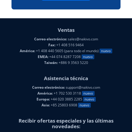
Ventas
Correo electrónico:
sales@nakivo.com
Fax:
+1 408 516 9464
América:
+1 408 440 5605 (para todo el mundo)
nuevo
EMEA:
+44 074 8287 7208
nuevo
Taiwán:
+886 9 3563 5220
Asistencia técnica
Correo electrónico:
support@nakivo.com
América:
+1 702 530 3118
nuevo
Europa:
+44 020 3885 2285
nuevo
Asia:
+85 25803 6908
nuevo
Recibir ofertas especiales y las últimas
novedades: