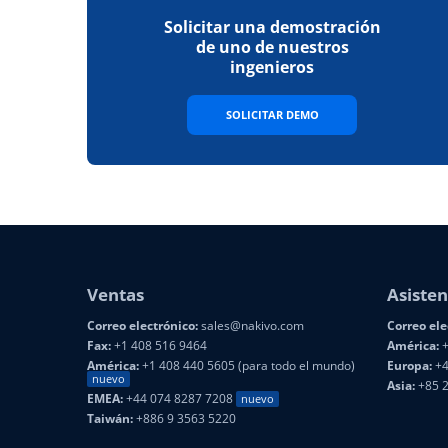
Solicitar una demostración
de uno de nuestros
ingenieros
SOLICITAR DEMO
Ventas
Asisten
Correo electrónico:
sales@nakivo.com
Correo ele
Fax:
+1 408 516 9464
América:
+
América:
+1 408 440 5605 (para todo el mundo)
Europa:
+4
nuevo
Asia:
+85 
EMEA:
+44 074 8287 7208
nuevo
Taiwán:
+886 9 3563 5220