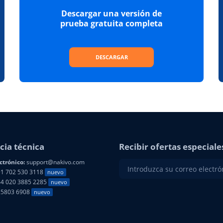
Descargar una versión de
prueba gratuita completa
DESCARGAR
cia técnica
Recibir ofertas especiale
ctrónico:
support@nakivo.com
1 702 530 3118
nuevo
4 020 3885 2285
nuevo
25803 6908
nuevo