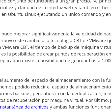
co conjunto de funciones a un gran precio. "Al princ
encillez y claridad de la interfaz web, y también el h
n en Ubuntu Linux ejecutando un único comando y 
 pudo mejorar significativamente la velocidad de ba
"Atribuyo este cambio a la tecnología CBT de VMware 
a VMware CBT, el tiempo de backup de máquina virtu
a es la posibilidad de crear puntos de recuperación e
plication existe la posibilidad de guardar hasta 1.0
del aumento del espacio de almacenamiento con la fu
y hemos podido reducir el espacio de almacenamiento
mes backups, pero ahora, con la deduplicación, ten
s de recuperación por máquina virtual. Por último,
instantánea de archivos
y ambas funciones funcionan 