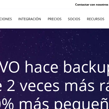
Contactar con nosotros
CIONES
INTEGRACIÓN
PRECIOS
SOCIOS
RECURSOS
VO hace backu
2 veces más r
0% más pequeñ