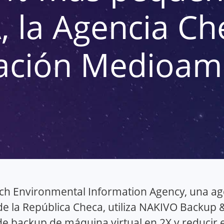
, la Agencia Ch
ación Medioamb
ch Environmental Information Agency, una age
e la República Checa, utiliza NAKIVO Backup &
de backup de máquina virtual en 2X y reducir