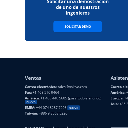
Solicitar una demostración
de uno de nuestros
ingenieros
SOLICITAR DEMO
Ventas
Asisten
Correo electrónico:
sales@nakivo.com
Correo ele
Fax:
+1 408 516 9464
América:
+
América:
+1 408 440 5605 (para todo el mundo)
Europa:
+4
nuevo
Asia:
+85 
EMEA:
+44 074 8287 7208
nuevo
Taiwán:
+886 9 3563 5220