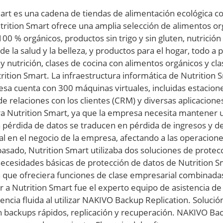
art es una cadena de tiendas de alimentación ecológica co
trition Smart ofrece una amplia selección de alimentos o
100 % orgánicos, productos sin trigo y sin gluten, nutrició
 la salud y la belleza, y productos para el hogar, todo a 
nutrición, clases de cocina con alimentos orgánicos y cl
rition Smart. La infraestructura informática de Nutrition 
esa cuenta con 300 máquinas virtuales, incluidas estacion
e relaciones con los clientes (CRM) y diversas aplicacione
ara Nutrition Smart, ya que la empresa necesita mantener 
la pérdida de datos se traducen en pérdida de ingresos y d
al en el negocio de la empresa, afectando a las operacione
pasado, Nutrition Smart utilizaba dos soluciones de protec
necesidades básicas de protección de datos de Nutrition 
 que ofreciera funciones de clase empresarial combinadas 
r a Nutrition Smart fue el experto equipo de asistencia d
iencia fluida al utilizar NAKIVO Backup Replication. Soluc
on backups rápidos, replicación y recuperación. NAKIVO B