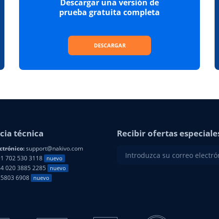
Descargar una versión de
prueba gratuita completa
DESCARGAR
cia técnica
Recibir ofertas especiale
ctrónico:
support@nakivo.com
1 702 530 3118
nuevo
4 020 3885 2285
nuevo
25803 6908
nuevo