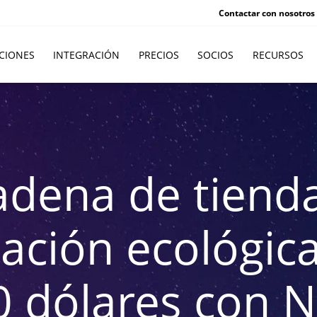
Contactar con nosotros
CIONES
INTEGRACIÓN
PRECIOS
SOCIOS
RECURSOS
adena de tiend
ación ecológic
0 dólares con 