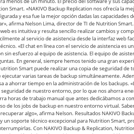
 dura menos de un minuto. El precio del software y sus ca
tion Smart. «NAKIVO Backup Replication nos ofrecía la mejo
igurada y esa fue la mejor opción dadas las capacidades 
ar», afirma Nelson Lima, director de TI de Nutrition Smart.
eb es intuitiva y resulta sencillo realizar cambios y compr
ilmente al servicio de asistencia desde la interfaz web fac
cnico. «El chat en línea con el servicio de asistencia es 
n sin esfuerzo al equipo de asistencia. El equipo de asis
untas. En general, siempre hemos tenido una gran experien
rition Smart puede realizar una copia de seguridad de tod
 ejecutar varias tareas de backup simultáneamente. Además
a a ahorrar tiempo en la administración de los backups. «La
de seguridad de nuestro entorno, por lo que nos ahorra ene
horra horas de trabajo manual que antes dedicábamos a co
eso de los jobs de backup en nuestro entorno virtual. Sab
 recuperar algo», afirma Nelson. Resultados NAKIVO Backu
y un soporte técnico excepcional para Nutrition Smart, pro
terrumpirlas. Con NAKIVO Backup & Replication, Nutritio