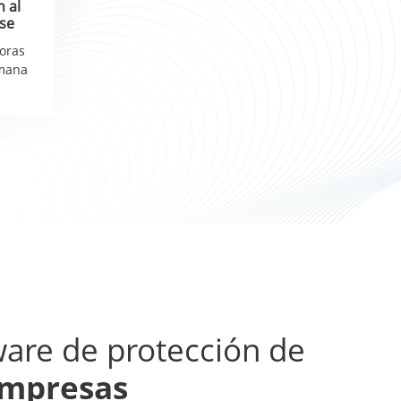
n al
ase
horas
emana
ware de protección de
empresas