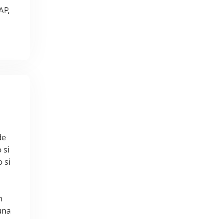
AP,
de
 si
 si
n
una