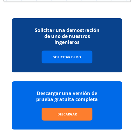
Acuerdo
NAKIVO y el Revendedor acuerdan lo siguiente:
1. NOMBRAMIENTO COMO REVENDEDOR. En los términos y
con sujeción a las condiciones establecidas en el presente
documento, NAKIVO designa al Revendedor como
Revendedor autorizado independiente y no exclusivo de los
Solicitar una demostración
Productos en la zona geográfica identificada en el país
de uno de nuestros
introducido en la solicitud en línea del presente documento
ingenieros
(«Mercado»), y el Revendedor acepta por la presente dicha
designación. El Revendedor podrá anunciar, promocionar y
revender los Productos únicamente a terceros Usuarios
SOLICITAR DEMO
Finales dentro del Mercado. A efectos del presente Contrato,
el término «Usuario Final» se refiere a una persona o entidad
que desea adquirir los Productos para su propio uso, en
lugar de para su reventa o distribución. El Revendedor no
podrá autorizar ni nombrar a ningún distribuidor,
subvendedor, agente, representante, subcontratista u otro
tercero para que anuncie, promocione, revenda o distribuya
Descargar una versión de
los Productos. NAKIVO se reserva todos los derechos no
concedidos específicamente por NAKIVO en virtud del
prueba gratuita completa
presente documento. Sin limitar la generalidad de lo
anterior,
NAKIVO se reserva el derecho de anunciar, promocionar,
DESCARGAR
comercializar y distribuir los Productos, y de designar a
terceros para que anuncien, promocionen, comercialicen y
distribuyan los Productos, en todo el mundo, incluido el
Mercado. Además, NAKIVO se reserva el derecho, a su