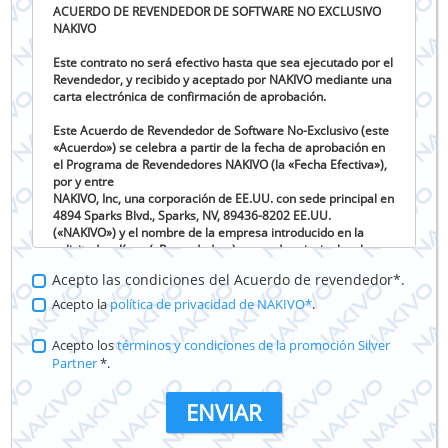
ACUERDO DE REVENDEDOR DE SOFTWARE NO EXCLUSIVO
NAKIVO
Este contrato no será efectivo hasta que sea ejecutado por el
Revendedor, y recibido y aceptado por NAKIVO mediante una
carta electrónica de confirmación de aprobación.
Este Acuerdo de Revendedor de Software No-Exclusivo (este
«Acuerdo») se celebra a partir de la fecha de aprobación en
el Programa de Revendedores NAKIVO (la «Fecha Efectiva»),
por y entre
NAKIVO, Inc, una corporación de EE.UU. con sede principal en
4894 Sparks Blvd., Sparks, NV, 89436-8202 EE.UU.
(«NAKIVO») y el nombre de la empresa introducido en la
solicitud en línea («Revendedor») con sede principal en la
dirección de la empresa introducida en la solicitud en línea.
Acepto las condiciones del Acuerdo de revendedor*.
Antecedentes
Acepto la
política de privacidad de NAKIVO*
.
A. NAKIVO ha desarrollado y desea anunciar, promocionar,
comercializar y distribuir los productos de software de la
Acepto los
términos y condiciones de la promoción Silver
empresa.
Partner
*.
B. El Revendedor desea obtener el derecho de actuar como
Revendedor independiente de los Productos, con el derecho
no exclusivo de comercializar, promocionar y revender los
Productos.