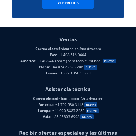
VER PRECIOS
Ventas
Correo electrónico:
sales@nakivo.com
Fax:
+1 408 516 9464
América:
+1 408 440 5605 (para todo el mundo)
nuevo
EMEA:
+44 074 8287 7208
nuevo
Taiwán:
+886 9 3563 5220
Asistencia técnica
Correo electrónico:
support@nakivo.com
América:
+1 702 530 3118
nuevo
Europa:
+44 020 3885 2285
nuevo
Asia:
+85 25803 6908
nuevo
Recibir ofertas especiales y las últimas