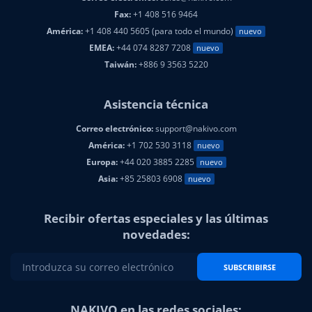
Fax:
+1 408 516 9464
América:
+1 408 440 5605 (para todo el mundo)
nuevo
EMEA:
+44 074 8287 7208
nuevo
Taiwán:
+886 9 3563 5220
Asistencia técnica
Correo electrónico:
support@nakivo.com
América:
+1 702 530 3118
nuevo
Europa:
+44 020 3885 2285
nuevo
Asia:
+85 25803 6908
nuevo
Recibir ofertas especiales y las últimas
novedades:
SUBSCRIBIRSE
NAKIVO en las redes sociales: