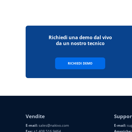
Richiedi una demo dal vivo
da un nostro tecnico
RICHIEDI DEMO
Vendite
Suppor
E-mail:
sales@nakivo.com
E-mail:
sup
Fax:
+1 408 516 9464
Americhe: