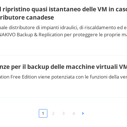
 ripristino quasi istantaneo delle VM in ca
tributore canadese
pale distributore di impianti idraulici, di riscaldamento ed 
a NAKIVO Backup & Replication per proteggere le proprie m
nze per il backup delle macchine virtuali 
on Free Edition viene potenziata con le funzioni della ve
1
2
3
4
Next