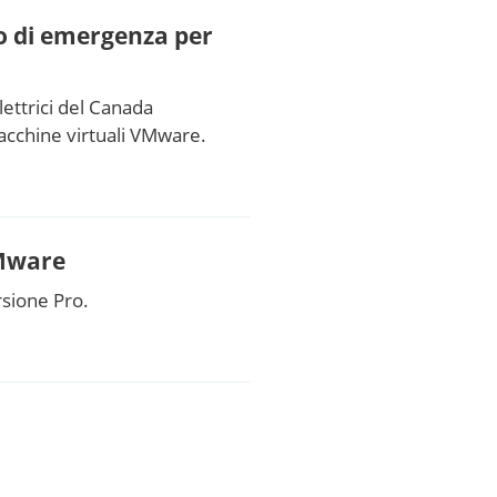
so di emergenza per
elettrici del Canada
acchine virtuali VMware.
VMware
rsione Pro.