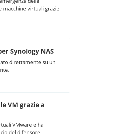
di emergenza delle
 macchine virtuali grazie
 per Synology NAS
lato direttamente su un
nte.
lle VM grazie a
rtuali VMware e ha
ficio del difensore