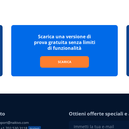
Scarica una versione di
prova gratuita senza limiti
di funzionalità
SCARICA
to
Ottieni offerte speciali 
port@nakivo.com
+1 702 530 3118
nuovo