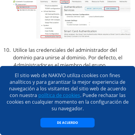
Utilice las credenciales del administrador del
dominio para unirse al dominio. Por defecto, el
Administrador
es el miembro del grupo
Administradores del dominio
.
El sitio web de NAKIVO utiliza cookies con fines
analíticos y para garantizar la mejor experiencia de
navegación a los visitantes del sitio web de acuerdo
con nuestra
política de cookies
. Puede rechazar las
cookies en cualquier momento en la configuración de
su navegador.
DE ACUERDO