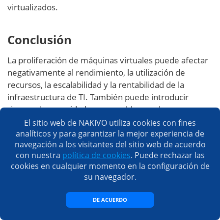
virtualizados.
Conclusión
La proliferación de máquinas virtuales puede afectar
negativamente al rendimiento, la utilización de
recursos, la escalabilidad y la rentabilidad de la
infraestructura de TI. También puede introducir
riesgos de seguridad, crear problemas de
cumplimiento y complicar los procesos de backup y
El sitio web de NAKIVO utiliza cookies con fines
recuperación ante desastres. Controlar la
analíticos y para garantizar la mejor experiencia de
navegación a los visitantes del sitio web de acuerdo
proliferación de máquinas virtuales y aplicar
con nuestra
política de cookies
. Puede rechazar las
estrategias de gestión eficaces es crucial para mitigar
cookies en cualquier momento en la configuración de
estos efectos y garantizar un entorno informático
su navegador.
más optimizado y eficiente para la empresa.
DE ACUERDO
Manténgase informado sobre las nuevas tecnologías
y tendencias en la gestión de máquinas virtuales para