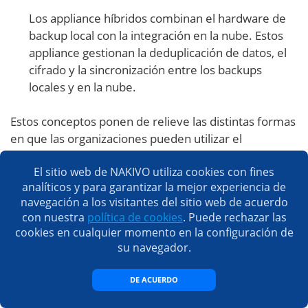
Los appliance híbridos combinan el hardware de
backup local con la integración en la nube. Estos
appliance gestionan la deduplicación de datos, el
cifrado y la sincronización entre los backups
locales y en la nube.
Estos conceptos ponen de relieve las distintas formas
en que las organizaciones pueden utilizar el
almacenamiento en la nube y local para lograr la
El sitio web de NAKIVO utiliza cookies con fines
protección de datos, la recuperación ante desastres,
analíticos y para garantizar la mejor experiencia de
la optimización de costes y la gestión eficaz de los
navegación a los visitantes del sitio web de acuerdo
datos. El enfoque de una organización depende de
con nuestra
política de cookies
. Puede rechazar las
múltiples factores, como las políticas de conservación
cookies en cualquier momento en la configuración de
de datos, los objetivos de tiempo de recuperación, los
su navegador.
patrones de acceso a los datos y las consideraciones
presupuestarias.
DE ACUERDO