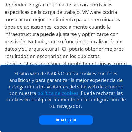
depender en gran medida de las características
específicas de la carga de trabajo. VMware podría
mostrar un mejor rendimiento para determinados
tipos de aplicaciones, especialmente cuando la
infraestructura puede ajustarse y optimizarse con
precisión. Nutanix, con su función de localización de
datos y su arquitectura HCI, podría obtener mejores
resultados en escenarios en los que estas
características son especialmente beneficiosas, como
entornos VDI o bases de datos que se benefician de
El sitio web de NAKIVO utiliza cookies con fines
una latencia reducida.
analíticos y para garantizar la mejor experiencia de
navegación a los visitantes del sitio web de acuerdo
Evolución futura
. Tanto VMware como Nutanix
con nuestra
política de cookies
. Puede rechazar las
cookies en cualquier momento en la configuración de
están en continua evolución, con avances en
su navegador.
tecnologías como NVMe over Fabrics (NVMe-oF) y
redes definidas por software (SDN) que prometen un
DE ACUERDO
mayor impacto en el rendimiento. Sin embargo, tras
la adquisición de VMware por Broadcom, el camino