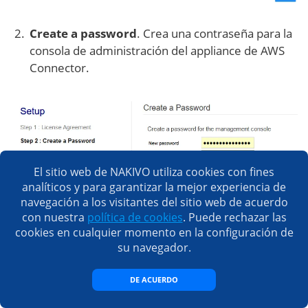
Create a password
. Crea una contraseña para la
consola de administración del appliance de AWS
Connector.
El sitio web de NAKIVO utiliza cookies con fines
analíticos y para garantizar la mejor experiencia de
navegación a los visitantes del sitio web de acuerdo
con nuestra
política de cookies
. Puede rechazar las
cookies en cualquier momento en la configuración de
su navegador.
Network info
. En esta pantalla se muestra la
DE ACUERDO
dirección IP actual asignada a un adaptador de red