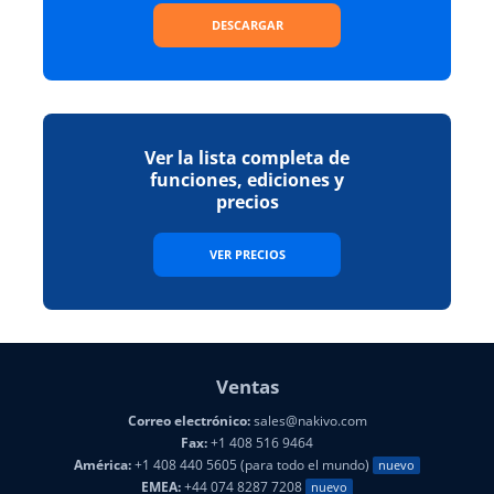
DESCARGAR
Ver la lista completa de
funciones, ediciones y
precios
VER PRECIOS
Ventas
Correo electrónico:
sales@nakivo.com
Fax:
+1 408 516 9464
América:
+1 408 440 5605 (para todo el mundo)
nuevo
EMEA:
+44 074 8287 7208
nuevo