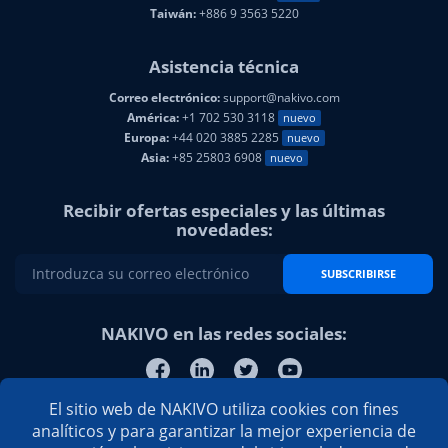
Taiwán:
+886 9 3563 5220
Asistencia técnica
Correo electrónico:
support@nakivo.com
América:
+1 702 530 3118
nuevo
Europa:
+44 020 3885 2285
nuevo
Asia:
+85 25803 6908
nuevo
Recibir ofertas especiales y las últimas
novedades:
SUBSCRIBIRSE
NAKIVO en las redes sociales:
El sitio web de NAKIVO utiliza cookies con fines
analíticos y para garantizar la mejor experiencia de